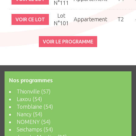
N°111
Lot
Appartement
T2
VOIR CE LOT
N°101
VOIR LE PROGRAMME
Nos programmes
Thionville (57)
Laxou (54)
Tomblaine (54)
Nancy (54)
NOMENY (54)
Seichamps (54)