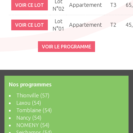
Lot
Appartement
T3
65
VOIR CE LOT
N°02
Lot
Appartement
T2
45
VOIR CE LOT
N°01
VOIR LE PROGRAMME
Nos programmes
Thionville (57)
Laxou (54)
Tomblaine (54)
Nancy (54)
NOMENY (54)
Seichamps (54)