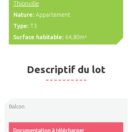
Thionville
Nature:
Appartement
Type:
T3
Surface habitable:
64,80m²
Descriptif du lot
Balcon
Documentation à télécharger