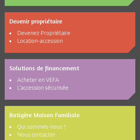
Devenir propriétaire
Devenez Propriétaire
Location-accession
Solutions de financement
Acheter en VEFA
L’accession sécurisée
Batigère Maison Familiale
Qui sommes-nous ?
Nous contacter