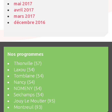
mai 2017
avril 2017
mars 2017
décembre 2016
Nos programmes
Thionville (57)
Laxou (54)
Tomblaine (54)
Nancy (54)
NOMENY (54)
Seichamps (54)
Jouy Le Moutier (95)
Montreuil (93)