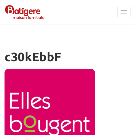
Tog
navi
c30kEbbF