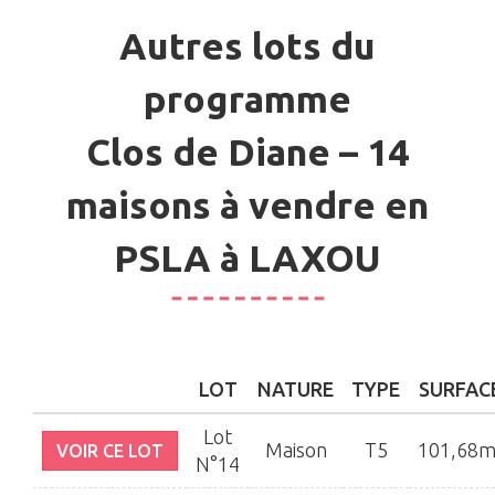
Autres lots du
programme
Clos de Diane – 14
maisons à vendre en
PSLA à LAXOU
LOT
NATURE
TYPE
SURFAC
Lot
Maison
T5
101,68m
VOIR CE LOT
N°14