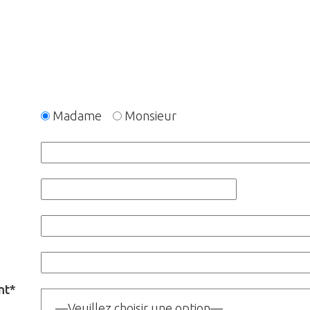
Madame
Monsieur
nt*