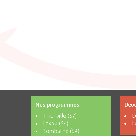
Nos programmes
Deve
Thionville (57)
D
Laxou (54)
L
Tomblaine (54)