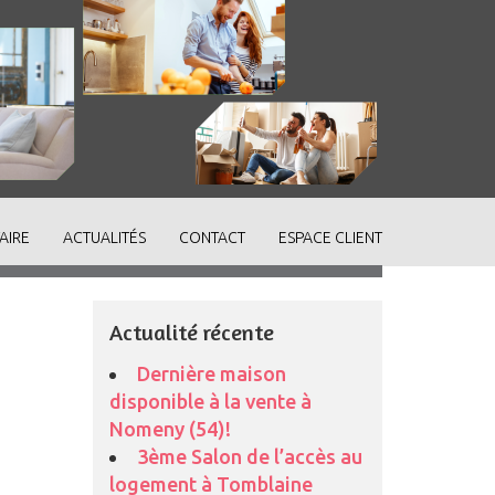
AIRE
ACTUALITÉS
CONTACT
ESPACE CLIENT
Actualité récente
Dernière maison
disponible à la vente à
Nomeny (54)!
3ème Salon de l’accès au
logement à Tomblaine