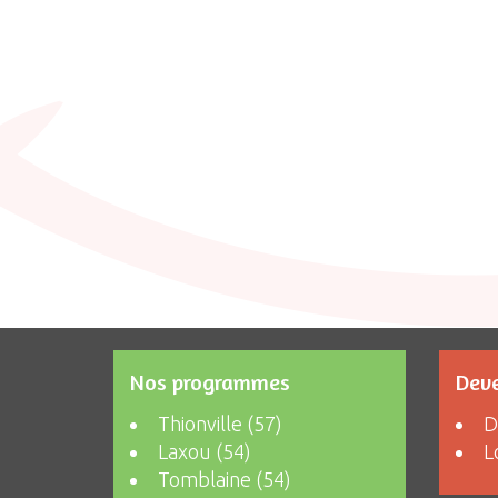
Nos programmes
Deve
Thionville (57)
D
Laxou (54)
L
Tomblaine (54)