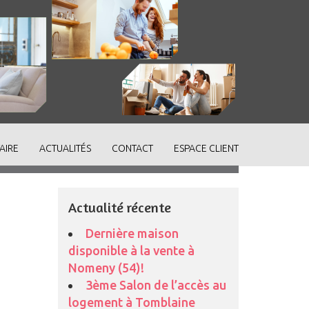
AIRE
ACTUALITÉS
CONTACT
ESPACE CLIENT
Actualité récente
Dernière maison
disponible à la vente à
Nomeny (54)!
3ème Salon de l’accès au
logement à Tomblaine