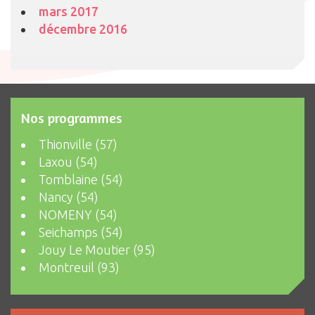
mars 2017
décembre 2016
Nos programmes
Thionville (57)
Laxou (54)
Tomblaine (54)
Nancy (54)
NOMENY (54)
Seichamps (54)
Jouy Le Moutier (95)
Montreuil (93)