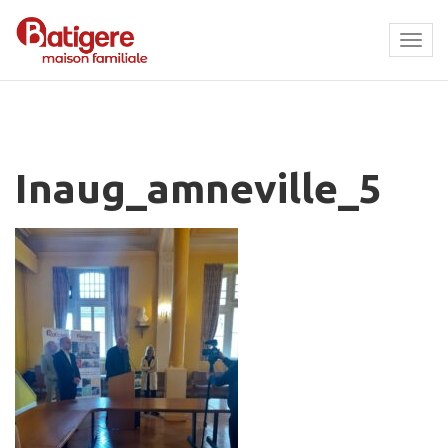
Tog
navi
Inaug_amneville_5