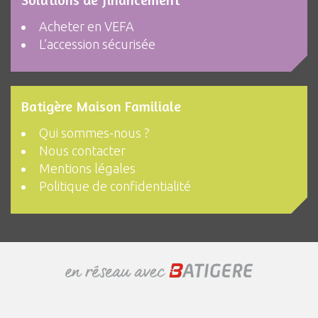
Acheter en VEFA
L’accession sécurisée
Batigère Maison Familiale
Qui sommes-nous ?
Nous contacter
Mentions légales
Politique de confidentialité