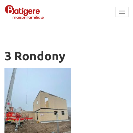
Tog
navi
3 Rondony