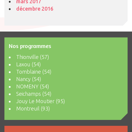
mars 2017
décembre 2016
Nos programmes
Thionville (57)
Laxou (54)
Tomblaine (54)
Nancy (54)
NOMENY (54)
Seichamps (54)
Jouy Le Moutier (95)
Montreuil (93)