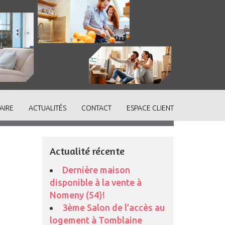
AIRE
ACTUALITÉS
CONTACT
ESPACE CLIENT
Actualité récente
Dernière maison
disponible à la vente à
Nomeny (54)!
3ème Salon de l’accès au
logement à Tomblaine