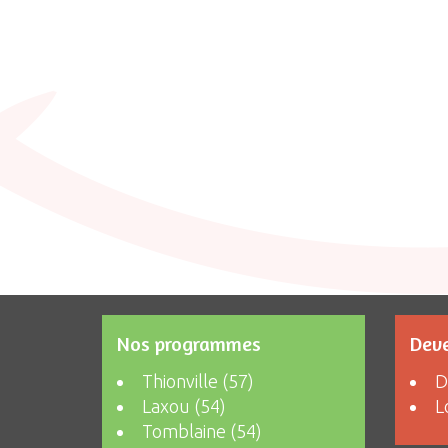
Nos programmes
Deve
Thionville (57)
D
Laxou (54)
L
Tomblaine (54)