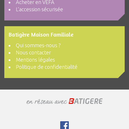
Acheter en VEFA
L’accession sécurisée
Batigère Maison Familiale
Qui sommes-nous ?
Nous contacter
Mentions légales
Politique de confidentialité