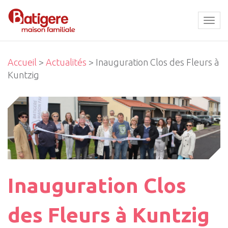
Tog
navi
Accueil
>
Actualités
> Inauguration Clos des Fleurs à
Kuntzig
Inauguration Clos
des Fleurs à Kuntzig