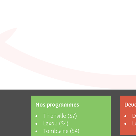
Nos programmes
Deve
Thionville (57)
D
Laxou (54)
L
Tomblaine (54)