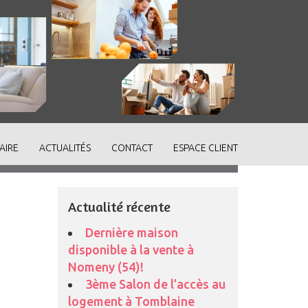
AIRE
ACTUALITÉS
CONTACT
ESPACE CLIENT
Actualité récente
Dernière maison
disponible à la vente à
Nomeny (54)!
3ème Salon de l’accès au
logement à Tomblaine