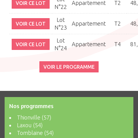
Appartement
T2
48
VOIR CE LOT
N°22
Lot
Appartement
T2
48
VOIR CE LOT
N°23
Lot
Appartement
T4
81
VOIR CE LOT
N°24
VOIR LE PROGRAMME
Nos programmes
Thionville (57)
Laxou (54)
Tomblaine (54)