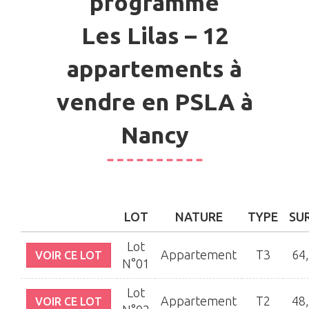
programme
Les Lilas – 12
appartements à
vendre en PSLA à
Nancy
LOT
NATURE
TYPE
SU
Lot
Appartement
T3
64
VOIR CE LOT
N°01
Lot
Appartement
T2
48
VOIR CE LOT