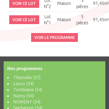
Lot
5
Maison
91,45m
VOIR CE LOT
N°2
pièces
Lot
5
Maison
91,45m
VOIR CE LOT
N°1
pièces
VOIR LE PROGRAMME
Nos programmes
Thionville (57)
Laxou (54)
Tomblaine (54)
Nancy (54)
NOMENY (54)
Seichamps (54)