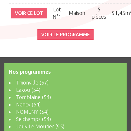
Lot
5
Maison
91,45m
VOIR CE LOT
N°1
pièces
VOIR LE PROGRAMME
Nos programmes
Thionville (57)
Laxou (54)
Tomblaine (54)
Nancy (54)
NOMENY (54)
Seichamps (54)
Jouy Le Moutier (95)