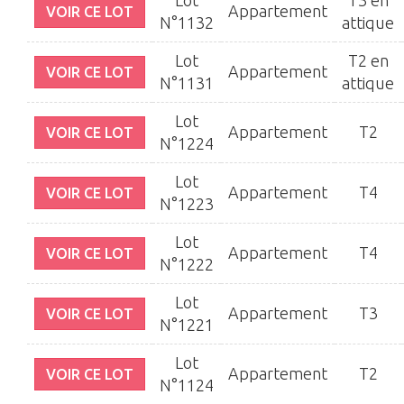
Lot
T3 en
Appartement
VOIR CE LOT
N°1132
attique
Lot
T2 en
Appartement
VOIR CE LOT
N°1131
attique
Lot
Appartement
T2
VOIR CE LOT
N°1224
Lot
Appartement
T4
VOIR CE LOT
N°1223
Lot
Appartement
T4
VOIR CE LOT
N°1222
Lot
Appartement
T3
VOIR CE LOT
N°1221
Lot
Appartement
T2
VOIR CE LOT
N°1124