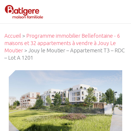
Accueil
>
Programme immobilier Bellefontaine - 6
maisons et 32 appartements à vendre à Jouy Le
Moutier
> Jouy le Moutier – Appartement T3 – RDC
– Lot A 1201