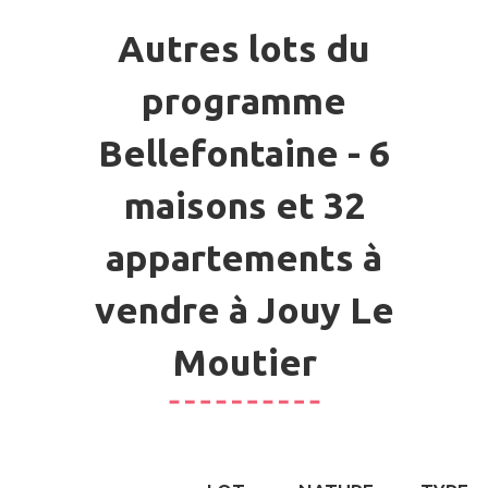
Autres lots du
programme
Bellefontaine - 6
maisons et 32
appartements à
vendre à Jouy Le
Moutier