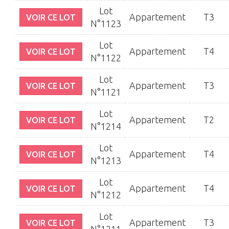
Lot
Appartement
T3
VOIR CE LOT
N°1123
Lot
Appartement
T4
VOIR CE LOT
N°1122
Lot
Appartement
T3
VOIR CE LOT
N°1121
Lot
Appartement
T2
VOIR CE LOT
N°1214
Lot
Appartement
T4
VOIR CE LOT
N°1213
Lot
Appartement
T4
VOIR CE LOT
N°1212
Lot
Appartement
T3
VOIR CE LOT