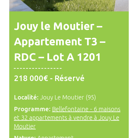
Jouy le Moutier –
Appartement T3 –
RDC – Lot A 1201
218 000€ - Réservé
Localité:
Jouy Le Moutier (95)
Programme:
Bellefontaine - 6 maisons
et 32 appartements à vendre à Jouy Le
Moutier
Nature:
Appartement