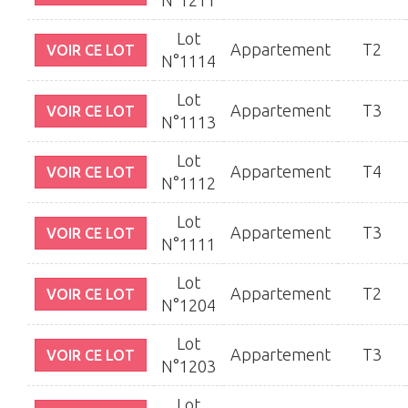
N°1211
Lot
Appartement
T2
VOIR CE LOT
N°1114
Lot
Appartement
T3
VOIR CE LOT
N°1113
Lot
Appartement
T4
VOIR CE LOT
N°1112
Lot
Appartement
T3
VOIR CE LOT
N°1111
Lot
Appartement
T2
VOIR CE LOT
N°1204
Lot
Appartement
T3
VOIR CE LOT
N°1203
Lot