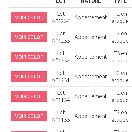
LOT
NATURE
TYPE
Lot
T2 en
Appartement
VOIR CE LOT
N°1234
attique
Lot
T2 en
Appartement
VOIR CE LOT
N°1233
attique
Lot
T3 en
Appartement
VOIR CE LOT
N°1232
attique
Lot
T2 en
Appartement
VOIR CE LOT
N°1231
attique
Lot
T2 en
Appartement
VOIR CE LOT
N°1134
attique
Lot
T2 en
Appartement
VOIR CE LOT
N°1133
attique