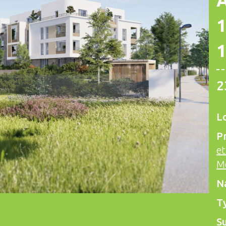
A
1
2
Lo
P
et
M
N
T
Su