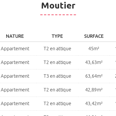
Moutier
NATURE
TYPE
SURFACE
Appartement
T2 en attique
45m²
Appartement
T2 en attique
43,63m²
Appartement
T3 en attique
63,64m²
Appartement
T2 en attique
42,89m²
Appartement
T2 en attique
43,42m²