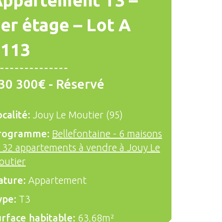
ppartement T3 –
er étage – Lot A
1113
30 300€ - Réservé
calité:
Jouy Le Moutier (95)
rogramme:
Bellefontaine - 6 maisons
 32 appartements à vendre à Jouy Le
outier
ature:
Appartement
ype:
T3
rface habitable:
63,68m²