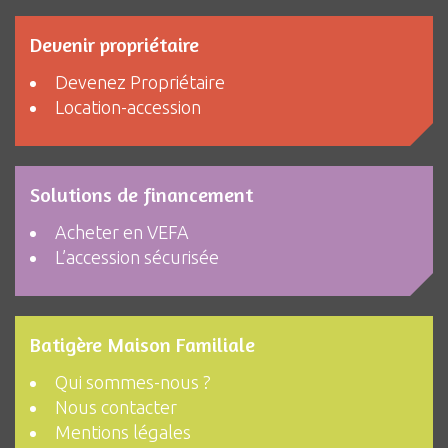
Devenir propriétaire
Devenez Propriétaire
Location-accession
Solutions de financement
Acheter en VEFA
L’accession sécurisée
Batigère Maison Familiale
Qui sommes-nous ?
Nous contacter
Mentions légales