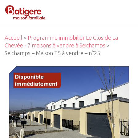
Accueil
>
Programme immobilier Le Clos de La
Chevée - 7 maisons à vendre à Seichamps
>
Seichamps – Maison T5 à vendre – n°25