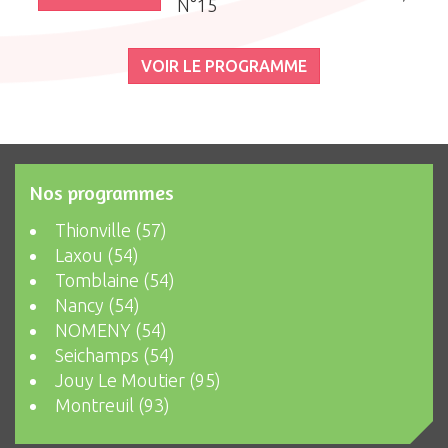
N°15
VOIR LE PROGRAMME
Nos programmes
Thionville (57)
Laxou (54)
Tomblaine (54)
Nancy (54)
NOMENY (54)
Seichamps (54)
Jouy Le Moutier (95)
Montreuil (93)