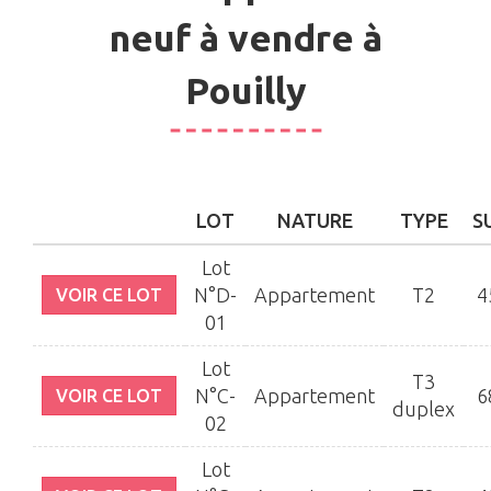
neuf à vendre à
Pouilly
LOT
NATURE
TYPE
S
Lot
N°D-
Appartement
T2
4
VOIR CE LOT
01
Lot
T3
N°C-
Appartement
6
VOIR CE LOT
duplex
02
Lot