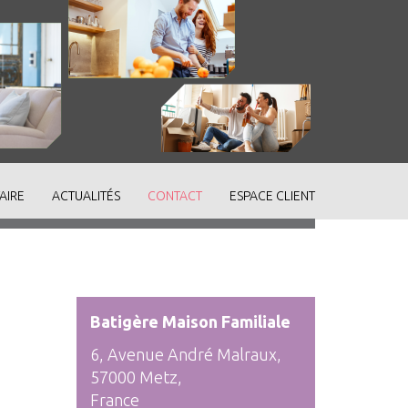
AIRE
ACTUALITÉS
CONTACT
ESPACE CLIENT
Batigère Maison Familiale
6, Avenue André Malraux,
57000 Metz,
France