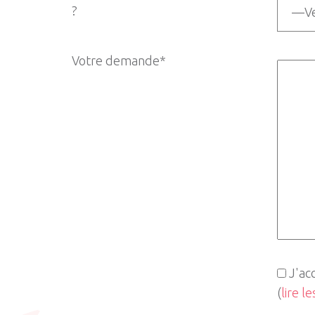
?
Votre demande*
J'ac
(
lire l