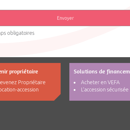
ps obligatoires
nir propriétaire
Solutions de finance
evenez Propriétaire
Acheter en VEFA
ocation-accession
L’accession sécurisée