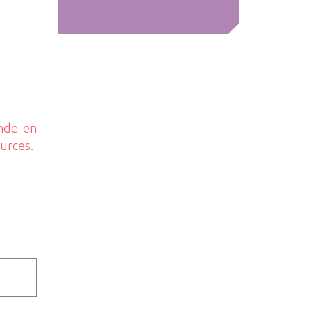
ande en
ources.