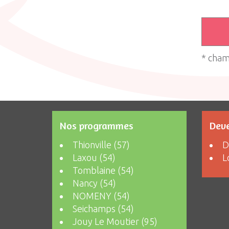
* cham
Nos programmes
Deve
Thionville (57)
D
Laxou (54)
L
Tomblaine (54)
Nancy (54)
NOMENY (54)
Seichamps (54)
Jouy Le Moutier (95)