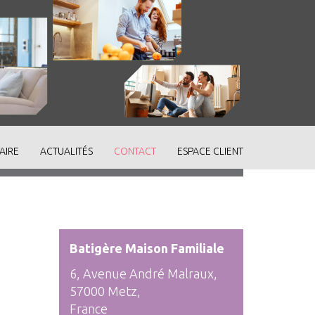
AIRE
ACTUALITÉS
CONTACT
ESPACE CLIENT
Batigère Maison Familiale
6, Avenue André Malraux,
57000 Metz,
France