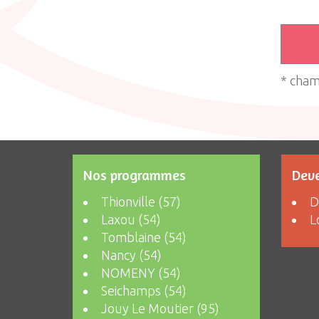
* cham
Nos programmes
Deve
Thionville (57)
D
Laxou (54)
L
Tomblaine (54)
Nancy (54)
NOMENY (54)
Seichamps (54)
Jouy Le Moutier (95)