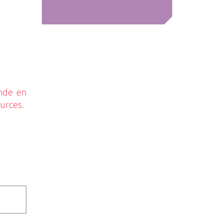
ande en
ources.