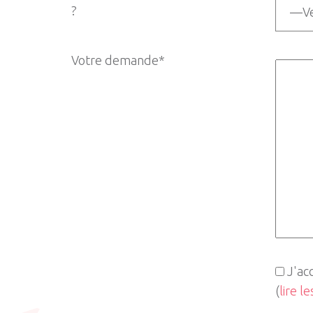
?
Votre demande*
J'ac
(
lire l