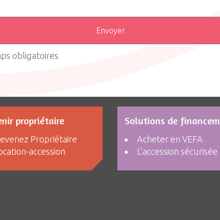
ps obligatoires
nir propriétaire
Solutions de finance
evenez Propriétaire
Acheter en VEFA
ocation-accession
L’accession sécurisée