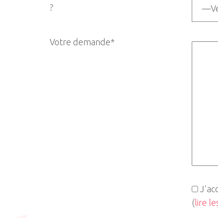
?
Votre demande*
J'ac
(
lire l