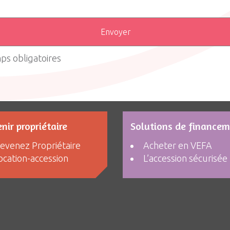
ps obligatoires
nir propriétaire
Solutions de finance
evenez Propriétaire
Acheter en VEFA
ocation-accession
L’accession sécurisée