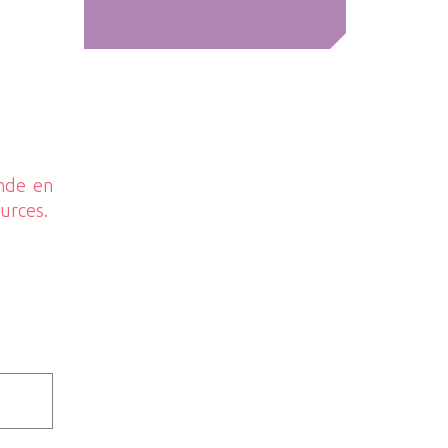
ande en
ources.