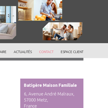
AIRE
ACTUALITÉS
CONTACT
ESPACE CLIENT
Batigère Maison Familiale
6, Avenue André Malraux,
57000 Metz,
France