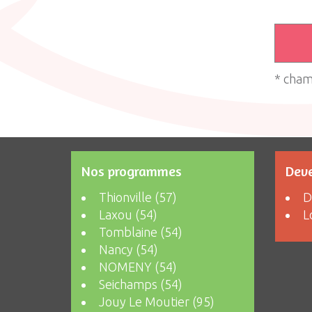
* cham
Nos programmes
Deve
Thionville (57)
D
Laxou (54)
L
Tomblaine (54)
Nancy (54)
NOMENY (54)
Seichamps (54)
Jouy Le Moutier (95)