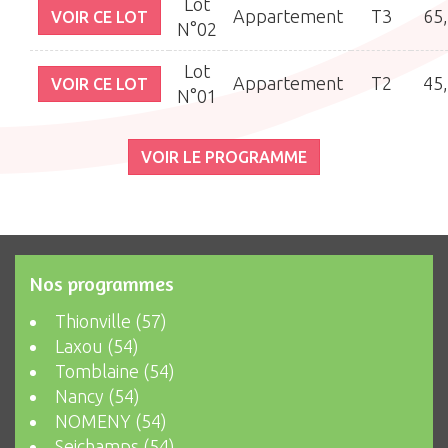
Lot
Appartement
T3
65
VOIR CE LOT
N°02
Lot
Appartement
T2
45
VOIR CE LOT
N°01
VOIR LE PROGRAMME
Nos programmes
Thionville (57)
Laxou (54)
Tomblaine (54)
Nancy (54)
NOMENY (54)
Seichamps (54)