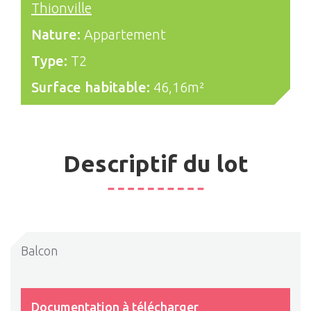
Thionville
Nature:
Appartement
Type:
T2
Surface habitable:
46,16m²
Descriptif du lot
Balcon
Documentation à télécharger