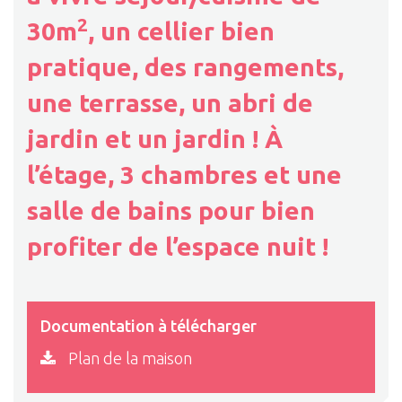
2
30m
, un cellier bien
pratique, des rangements,
une terrasse, un abri de
jardin et un jardin ! À
l’étage, 3 chambres et une
salle de bains pour bien
profiter de l’espace nuit !
Documentation à télécharger
Plan de la maison