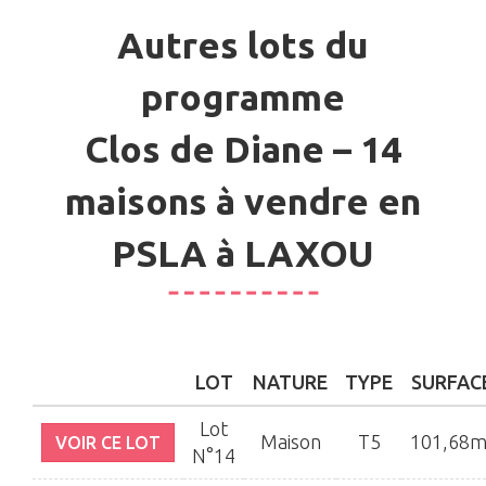
Autres lots du
programme
Clos de Diane – 14
maisons à vendre en
PSLA à LAXOU
LOT
NATURE
TYPE
SURFAC
Lot
Maison
T5
101,68m
VOIR CE LOT
N°14