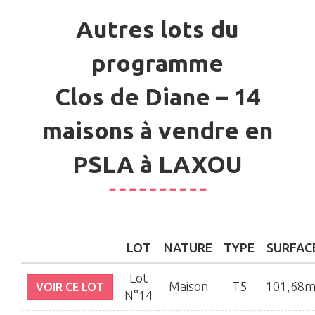
Autres lots du
programme
Clos de Diane – 14
maisons à vendre en
PSLA à LAXOU
LOT
NATURE
TYPE
SURFAC
Lot
Maison
T5
101,68m
VOIR CE LOT
N°14