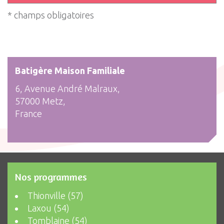
* champs obligatoires
Batigère Maison Familiale
6, Avenue André Malraux,
57000 Metz,
France
Nos programmes
Thionville (57)
Laxou (54)
Tomblaine (54)