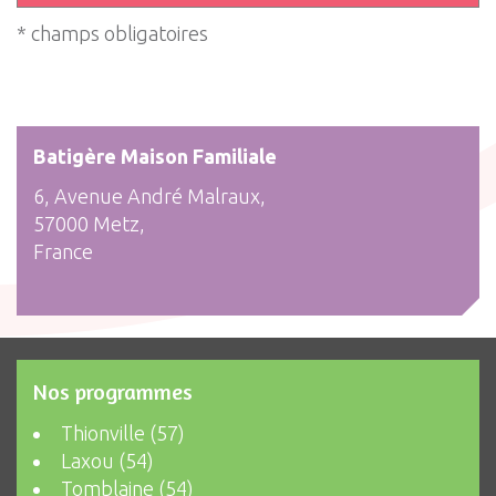
* champs obligatoires
Batigère Maison Familiale
6, Avenue André Malraux,
57000 Metz,
France
Nos programmes
Thionville (57)
Laxou (54)
Tomblaine (54)