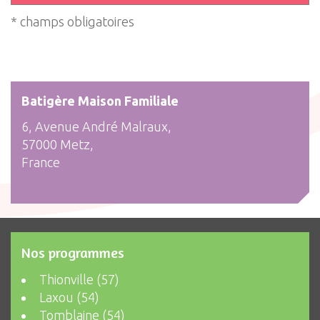
* champs obligatoires
Batigère Maison Familiale
6, Avenue André Malraux,
57000 Metz,
France
Nos programmes
Thionville (57)
Laxou (54)
Tomblaine (54)