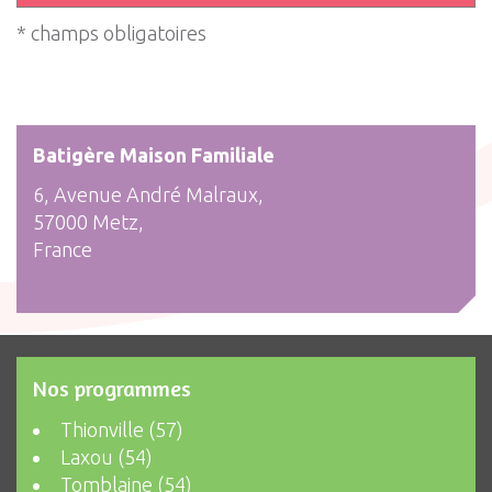
* champs obligatoires
Batigère Maison Familiale
6, Avenue André Malraux,
57000 Metz,
France
Nos programmes
Thionville (57)
Laxou (54)
Tomblaine (54)