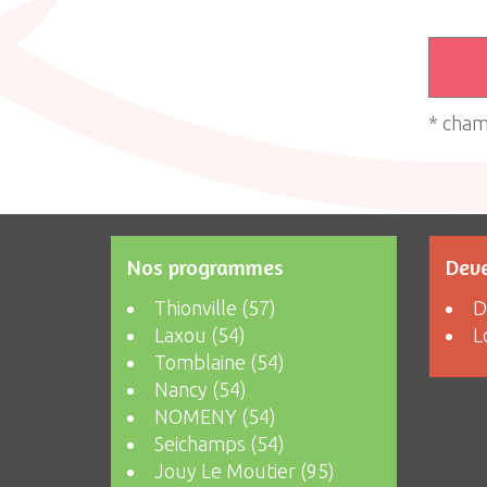
* cham
Nos programmes
Deve
Thionville (57)
D
Laxou (54)
L
Tomblaine (54)
Nancy (54)
NOMENY (54)
Seichamps (54)
Jouy Le Moutier (95)