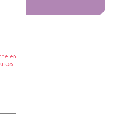
ande en
ources.