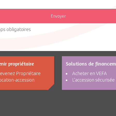
ps obligatoires
nir propriétaire
Solutions de finance
evenez Propriétaire
Acheter en VEFA
ocation-accession
L’accession sécurisée