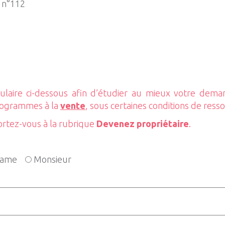
 n°112
laire ci-dessous afin d’étudier au mieux votre dem
rogrammes à la
vente
, sous certaines conditions de ress
ortez-vous à la rubrique
Devenez propriétaire
.
ame
Monsieur