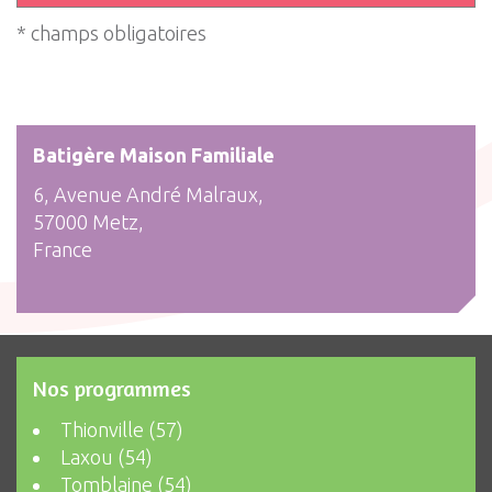
* champs obligatoires
Batigère Maison Familiale
6, Avenue André Malraux,
57000 Metz,
France
Nos programmes
Thionville (57)
Laxou (54)
Tomblaine (54)