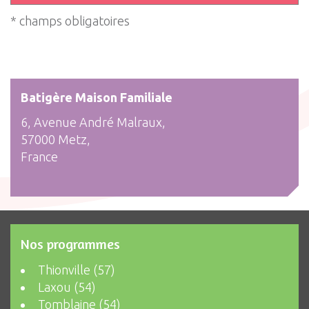
* champs obligatoires
Batigère Maison Familiale
6, Avenue André Malraux,
57000 Metz,
France
Nos programmes
Thionville (57)
Laxou (54)
Tomblaine (54)