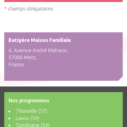
* champs obligatoires
Batigère Maison Familiale
6, Avenue André Malraux,
57000 Metz,
France
Nos programmes
Thionville (57)
Laxou (54)
Tomblaine (54)