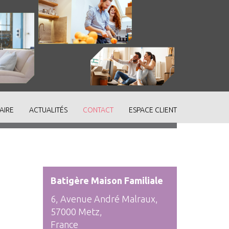
AIRE
ACTUALITÉS
CONTACT
ESPACE CLIENT
Batigère Maison Familiale
6, Avenue André Malraux,
57000 Metz,
France