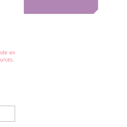
ande en
ources.