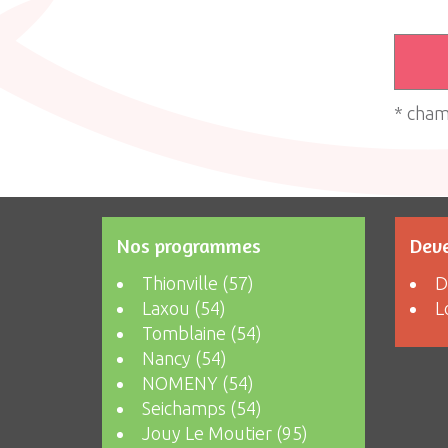
* cham
Nos programmes
Deve
Thionville (57)
D
Laxou (54)
L
Tomblaine (54)
Nancy (54)
NOMENY (54)
Seichamps (54)
Jouy Le Moutier (95)