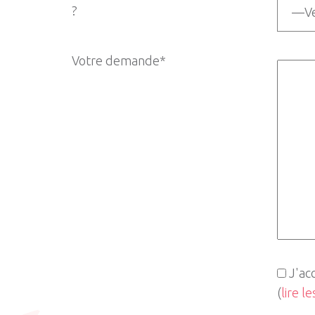
?
Votre demande*
J'ac
(
lire l