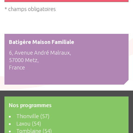
* champs obligatoires
Batigère Maison Familiale
6, Avenue André Malraux,
57000 Metz,
France
Nos programmes
Thionville (57)
Laxou (54)
Tomblaine (54)