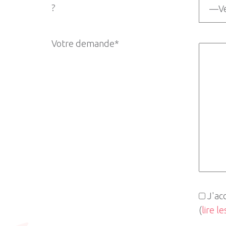
?
Votre demande*
J'ac
(
lire l