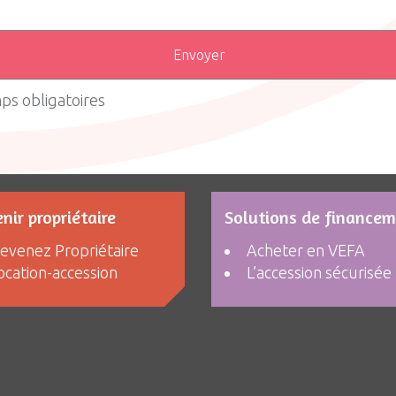
ps obligatoires
nir propriétaire
Solutions de finance
evenez Propriétaire
Acheter en VEFA
ocation-accession
L’accession sécurisée