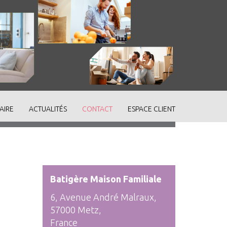
AIRE
ACTUALITÉS
CONTACT
ESPACE CLIENT
Batigère Maison Familiale
6, Avenue André Malraux,
57000 Metz,
France