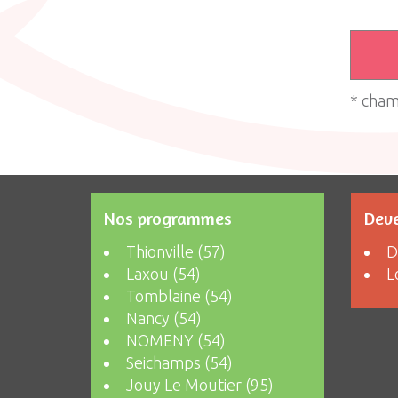
* cham
Nos programmes
Deve
Thionville (57)
D
Laxou (54)
L
Tomblaine (54)
Nancy (54)
NOMENY (54)
Seichamps (54)
Jouy Le Moutier (95)