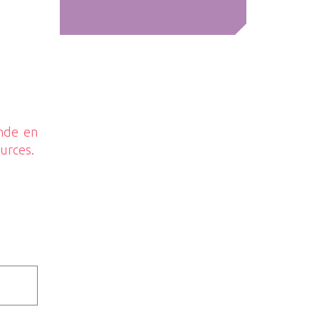
ande en
ources.