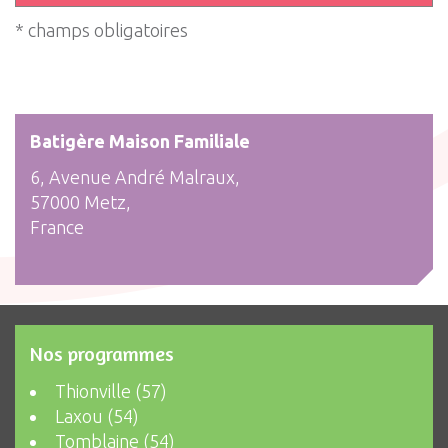
* champs obligatoires
Batigère Maison Familiale
6, Avenue André Malraux,
57000 Metz,
France
Nos programmes
Thionville (57)
Laxou (54)
Tomblaine (54)